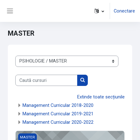
Sari la conţinutul principal
Conectare
Panou lateral
MASTER
Categorii curs
Caută cursuri
Caută cursuri
Extinde toate secțiunile
Management Curricular 2018-2020
Management Curricular 2019-2021
Management Curricular 2020-2022
Imaginea reprezentativă a cursului Administrative-2020
MASTER