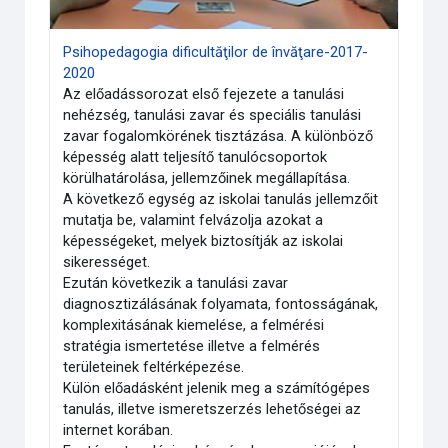
Psihopedagogia dificultăţilor de învăţare-2017-
2020
Az előadássorozat első fejezete a tanulási
nehézség, tanulási zavar és speciális tanulási
zavar fogalomkörének tisztázása. A különböző
képesség alatt teljesítő tanulócsoportok
körülhatárolása, jellemzőinek megállapítása.
A következő egység az iskolai tanulás jellemzőit
mutatja be, valamint felvázolja azokat a
képességeket, melyek biztosítják az iskolai
sikerességet.
Ezután következik a tanulási zavar
diagnosztizálásának folyamata, fontosságának,
komplexitásának kiemelése, a felmérési
stratégia ismertetése illetve a felmérés
területeinek feltérképezése.
Külön előadásként jelenik meg a számítógépes
tanulás, illetve ismeretszerzés lehetőségei az
internet korában.