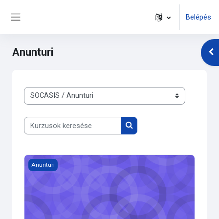
Tovább a fő tartalomhoz
Belépés
Oldalpanel
Anunturi
Blo
Kurzuskategóriák
Kurzusok keresése
Kurzusok keresése
Kurzuskép Anunturi
Anunturi