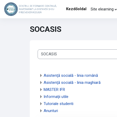
Tovább a fő tartalomhoz
Kezdőoldal
Site elearning
SOCASIS
Kurzuskategóriák
Asistenţă socială - linia română
Asistenţă socială - linia maghiară
MASTER IFR
Informaţii utile
Tutoriale studenti
Anunturi