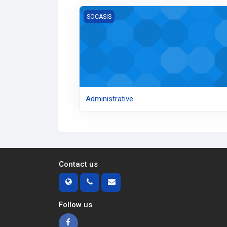
Kurzuskép Administrative
SOCASIS
Administrative
Contact us
Follow us