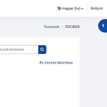
magyar ‎(hu)‎
Belépés
Blo
Kurzusok
SOCASIS
sok keresése
Kurzusok keresése
Az összes kibontása