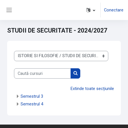
Sari la conţinutul principal
Conectare
Panou lateral
STUDII DE SECURITATE - 2024/2027
Categorii curs
Caută cursuri
Caută cursuri
Extinde toate secțiunile
Semestrul 3
Semestrul 4