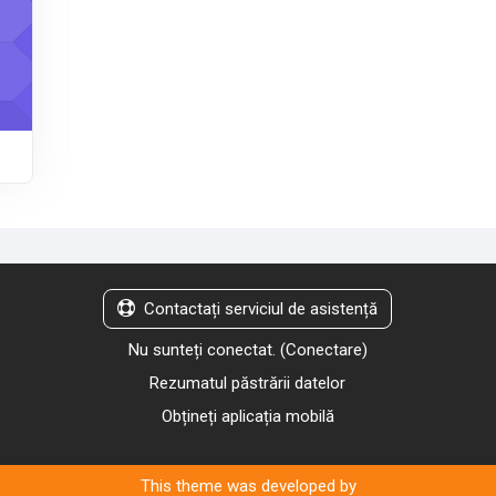
Contactați serviciul de asistență
Nu sunteți conectat. (
Conectare
)
Rezumatul păstrării datelor
Obțineți aplicația mobilă
This theme was developed by