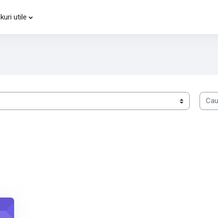
kuri utile
Caută
trative-2020