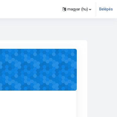
magyar ‎(hu)‎
Belépés