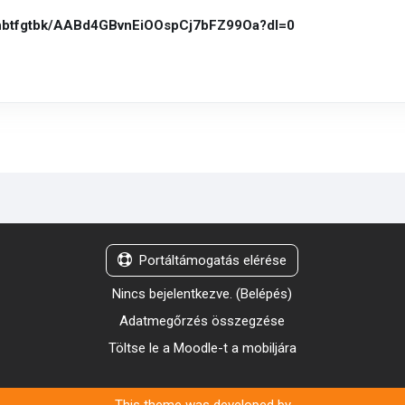
0hbtfgtbk/AABd4GBvnEiOOspCj7bFZ99Oa?dl=0
Portáltámogatás elérése
Nincs bejelentkezve. (
Belépés
)
Adatmegőrzés összegzése
Töltse le a Moodle-t a mobiljára