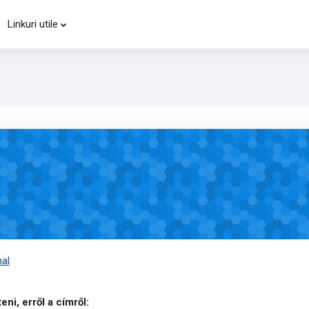
Linkuri utile
e - Optional
nal
eni, erről a címről: