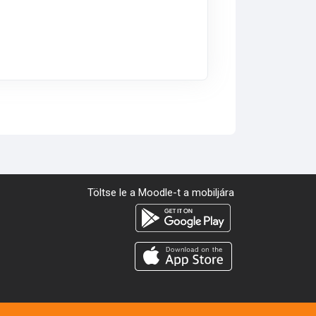
Töltse le a Moodle-t a mobiljára