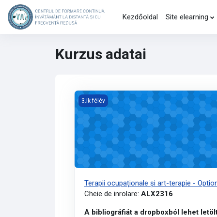
Tovább a fő tartalomhoz
Kezdőoldal
Site elearning
Kurzus adatai
Kurzuskép Terapii ocupaționale și art-terapi
3.ik félév
Terapii ocupaționale și art-terapie - Optio
Cheie de inrolare:
ALX2316
A bibliográfiát a dropboxból lehet letölt