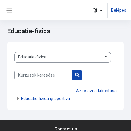
Tovább a fő tartalomhoz
Belépés
Oldalpanel
Educatie-fizica
Kurzuskategóriák
Kurzusok keresése
Kurzusok keresése
Az összes kibontása
Educaţie fizică şi sportivă
Contact us